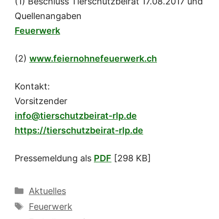
(1) Beschluss Tierschutzbeirat 17.08.2017 und
Quellenangaben
Feuerwerk
(2)
www.feiernohnefeuerwerk.ch
Kontakt:
Vorsitzender
info@tierschutzbeirat-rlp.de
https://tierschutzbeirat-rlp.de
Pressemeldung als
PDF
[298 KB]
Kategorien
Aktuelles
Schlagwörter
Feuerwerk