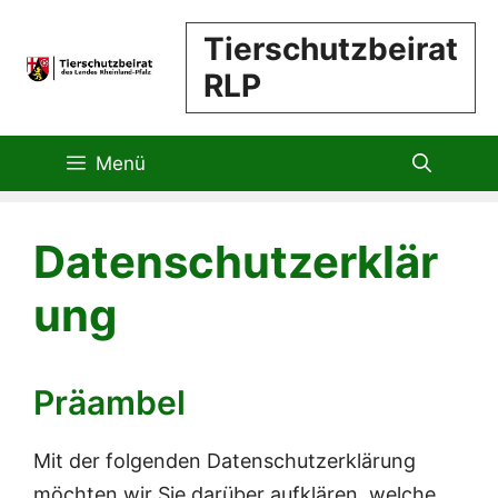
Zum
Tierschutzbeirat
Inhalt
RLP
springen
Menü
Datenschutzerklär
ung
Präambel
Mit der folgenden Datenschutzerklärung
möchten wir Sie darüber aufklären, welche