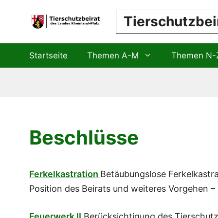
Zum
Tierschutzbei
Inhalt
springen
Startseite
Themen A-M
Themen N-
Beschlüsse
Ferkelkastration
Betäubungslose Ferkelkastra
Position des Beirats und weiteres Vorgehen –
Feuerwerk II
Berücksichtigung des Tierschut