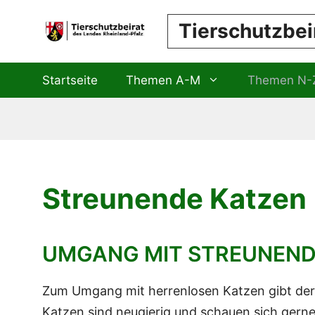
Zum
Tierschutzbei
Inhalt
springen
Startseite
Themen A-M
Themen N-
Streunende Katzen
UMGANG MIT STREUNEND
Zum Umgang mit herrenlosen Katzen gibt der 
Katzen sind neugierig und schauen sich ger