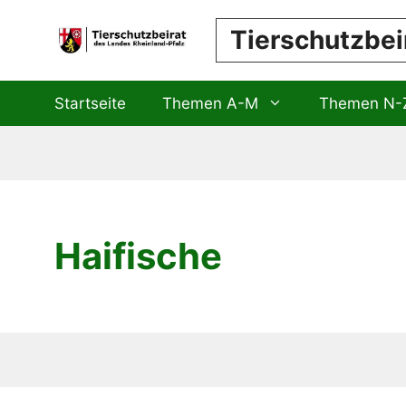
Zum
Tierschutzbei
Inhalt
springen
Startseite
Themen A-M
Themen N-
Haifische