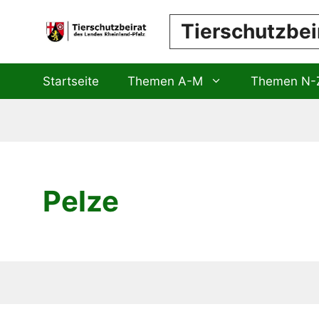
Zum
Tierschutzbei
Inhalt
springen
Startseite
Themen A-M
Themen N-
Pelze